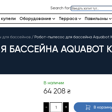
Search for:
 купели
Оборудование
Терраса
Павильоны
 для бассейнов
/
Робот-пылесос для бассейна Aquabot K
Я БАССЕЙНА AQUABOT K
В наличии
64 208
₴
-
+
В корзин