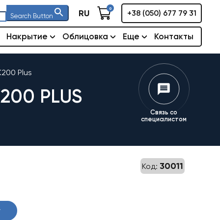
0
RU
+38 (050) 677 79 31
Search Button
Накрытие
Облицовка
Еще
Контакты
200 Plus
200 PLUS
Связь со
специалистом
30011
Код:
у