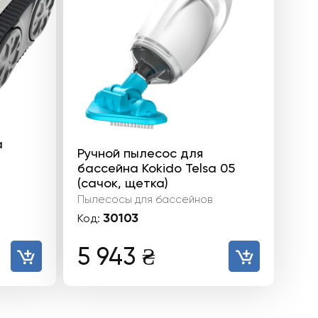
а
Ручной пылесос для
бассейна Kokido Telsa 05
(сачок, щетка)
Пылесосы для бассейнов
30103
Код:
5 943
₴