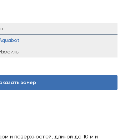
шт.
Aquabot
Израиль
аказать замер
рм и поверхностей, длиной до 10 м и