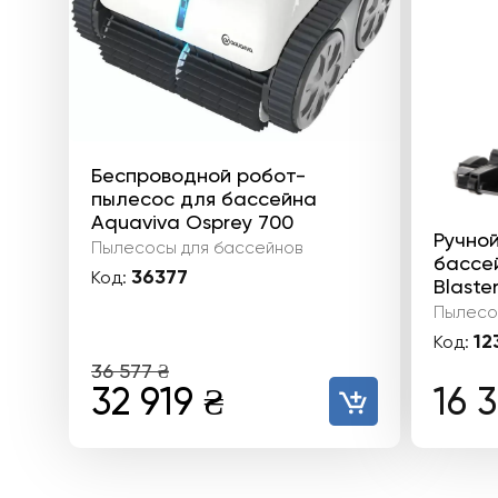
Беспроводной робот-
пылесос для бассейна
Aquaviva Osprey 700
Ручно
Пылесосы для бассейнов
бассей
36377
Код:
Blaste
Пылесо
12
Код:
36 577
₴
Первоначальная
Текущая
32 919
₴
16 
цена
цена:
составляла
32