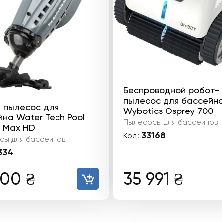
Беспроводной робот-
пылесос для бассейн
й пылесос для
Wybotics Osprey 700
на Water Tech Pool
Пылесосы для бассейнов
r Max HD
33168
Код:
сы для бассейнов
334
300
₴
35 991
₴