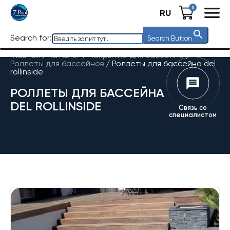
0
RU
Search for:
Search Button
Главная
/
Каталог
/
Накрытие для бассейна
/
Роллеты для бассейнов
/
Роллеты для бассейна del
rollinside
РОЛЛЕТЫ ДЛЯ БАССЕЙНА
DEL ROLLINSIDE
Связь со
специалистом