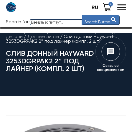
0
RU
Search for:
Search Button
Главная
/
Каталог
/
Все для бассейнов
/
Закладные
детали
/
Донные ливни
/
Слив донный Hayward
3253DGRPAK2 2″ под лайнер (компл. 2 шт)
СЛИВ ДОННЫЙ HAYWARD
3253DGRPAK2 2″ ПОД
Связь со
ЛАЙНЕР (КОМПЛ. 2 ШТ)
специалистом