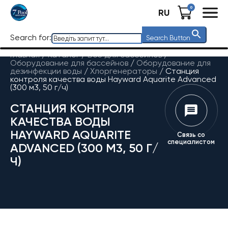
0
RU
Search for:
Search Button
Главная
/
Каталог
/
Все для бассейнов
/
Оборудование для бассейнов
/
Оборудование для
дезинфекции воды
/
Хлоргенераторы
/
Станция
контроля качества воды Hayward Aquarite Advanced
(300 м3, 50 г/ч)
СТАНЦИЯ КОНТРОЛЯ
КАЧЕСТВА ВОДЫ
HAYWARD AQUARITE
Связь со
специалистом
ADVANCED (300 М3, 50 Г/
Ч)