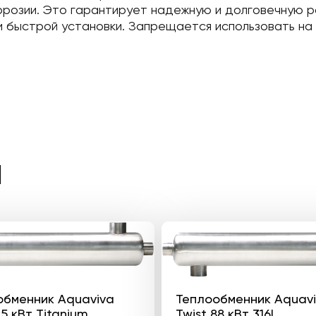
оррозии. Это гарантирует надежную и долговечную 
и быстрой установки. Запрещается использовать на
Ы
обменник Aquaviva
Теплообменник Aquav
25 кВт Titanium
Twist 88 кВт 316L