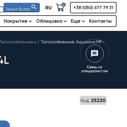
0
RU
+38 (050) 677 79 31
Search Button
Накрытие
Облицовка
Еще
Контакты
Теплообменники
/
Теплообменник Aquaviva MF-
4L
Связь со
специалистом
25220
Код:
у