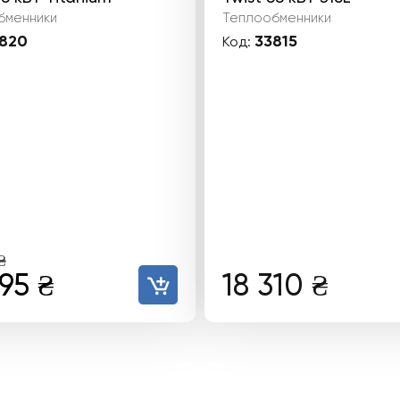
бменники
Теплообменники
820
33815
Код:
₴
воначальная
Текущая
995
₴
18 310
₴
а
цена:
тавляла
12
995 ₴.