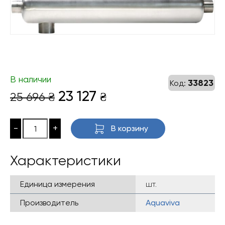
В наличии
33823
Код:
Первоначальная
Текущая
23 127
25 696
₴
₴
цена
цена:
составляла
23
-
+
В корзину
25
127 ₴.
696 ₴.
Характеристики
Единица измерения
шт.
Производитель
Aquaviva