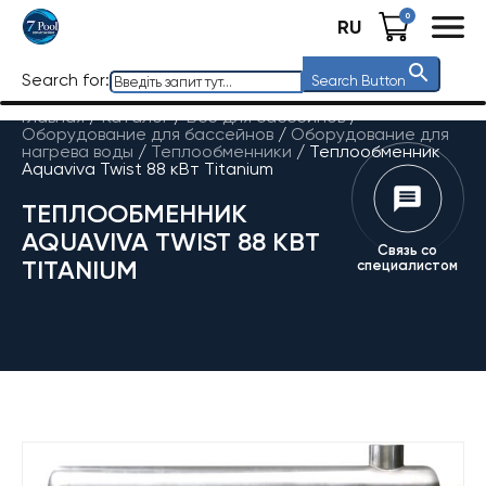
0
RU
Search for:
Search Button
Главная
/
Каталог
/
Все для бассейнов
/
Оборудование для бассейнов
/
Оборудование для
нагрева воды
/
Теплообменники
/
Теплообменник
Aquaviva Twist 88 кВт Titanium
ТЕПЛООБМЕННИК
AQUAVIVA TWIST 88 КВТ
Связь со
TITANIUM
специалистом