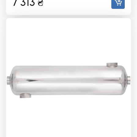
7 313
₴