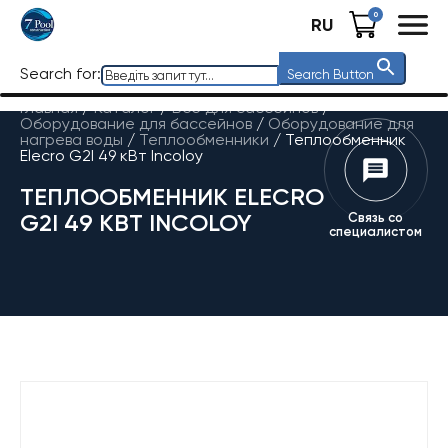
0
RU
Search for:
Search Button
Главная
/
Каталог
/
Все для бассейнов
/
Оборудование для бассейнов
/
Оборудование для
нагрева воды
/
Теплообменники
/
Теплообменник
Elecro G2I 49 кВт Incoloy
ТЕПЛООБМЕННИК ELECRO
G2I 49 КВТ INCOLOY
Связь со
специалистом