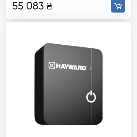
55 083
₴