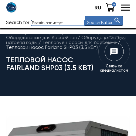
0
RU
Search for:
Search Button
Главная
/
Каталог
/
Все для бассейнов
/
Оборудование для бассейнов
/
Оборудование для
нагрева воды
/
Тепловые насосы для бассейна
/
Тепловой насос Fairland SHP03 (3.5 кВт)
ТЕПЛОВОЙ НАСОС
FAIRLAND SHP03 (3.5 КВТ)
Связь со
специалистом