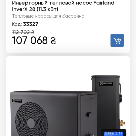
Инверторный тепловой насос Fairland
InverX 28 (11.3 кВт)
Тепловые насосы для бассейна
33327
Код:
112 702
₴
Первоначальная
Текущая
107 068
₴
цена
цена:
составляла
107
112
068 ₴.
702 ₴.