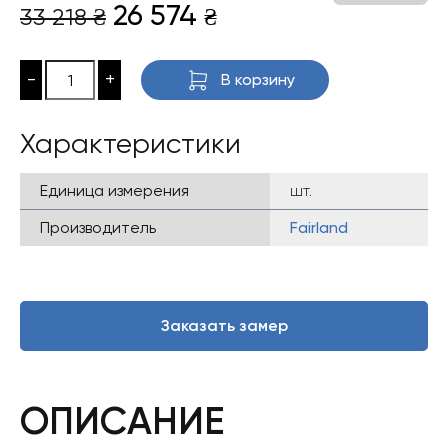
Первоначальная
Текущая
26 574
33 218
₴
₴
цена
цена:
составляла
26
-
+
В корзину
33
574 ₴.
218 ₴.
Характеристики
Единица измерения
шт.
Производитель
Fairland
Заказать замер
ОПИСАНИЕ