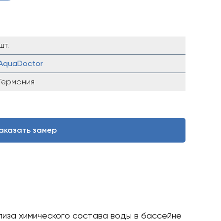
шт.
AquaDoctor
Германия
аказать замер
лиза химического состава воды в бассейне