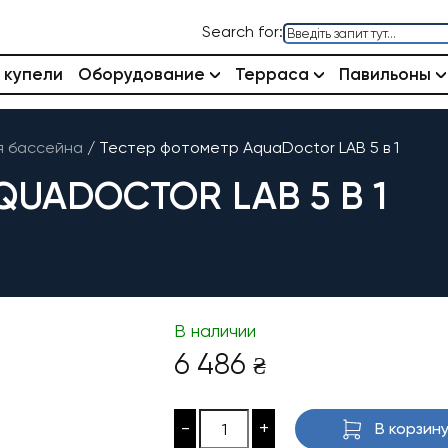
Search for:
 купели
Оборудование
Терраса
Павильоны
я бассейна
/
Тестер фотометр AquaDoctor LAB 5 в 1
QUADOCTOR LAB 5 В 1
В наличии
6 486
₴
-
+
В корзин