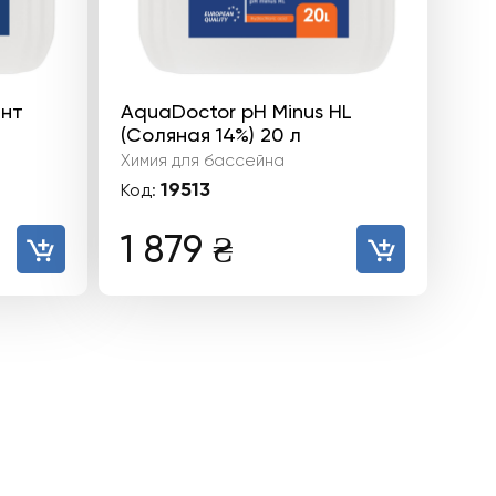
янт
AquaDoctor pH Minus HL
(Соляная 14%) 20 л
Химия для бассейна
19513
Код:
1 879
₴