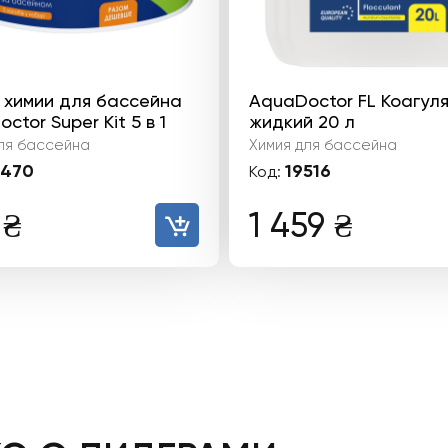
 химии для бассейна
AquaDoctor FL Коагул
ctor Super Kit 5 в 1
жидкий 20 л
ля бассейна
Химия для бассейна
470
19516
Код:
2
₴
1 459
₴