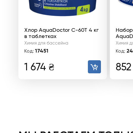
Хлор AquaDoctor C-60T 4 кг
Набор
в таблетках
AquaDo
Химия для бассейна
Химия д
17451
24
Код:
Код:
1 674
₴
85