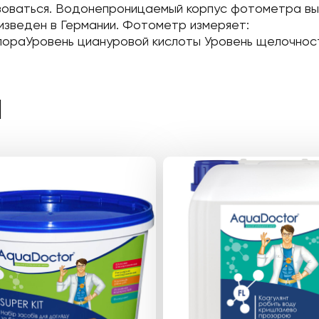
ьзоваться. Водонепроницаемый корпус фотометра вып
изведен в Германии. Фотометр измеряет:
лораУровень циануровой кислоты Уровень щелочнос
Ы