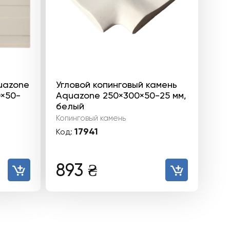
uazone
Угловой копинговый камень
0×50-
Aquazone 250×300×50-25 мм,
белый
Копинговый камень
17941
Код:
893
₴