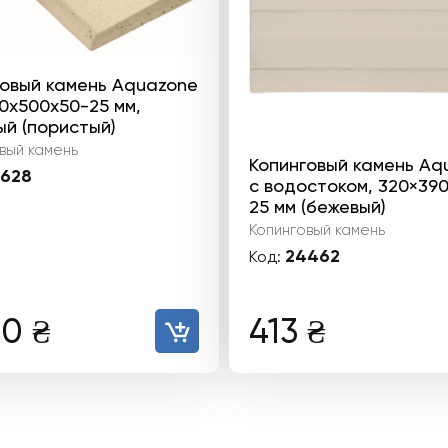
говый камень Aquazone
50x500x50-25 мм,
й (пористый)
вый камень
Копинговый камень Aq
628
с водостоком, 320×39
25 мм (бежевый)
Копинговый камень
24462
Код:
30
₴
413
₴