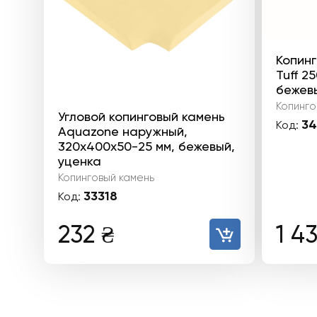
Копин
Tuff 2
бежевы
Копинго
Угловой копинговый камень
34
Код:
Aquazone наружный,
320x400x50-25 мм, бежевый,
уценка
Копинговый камень
33318
Код:
232
₴
1 4