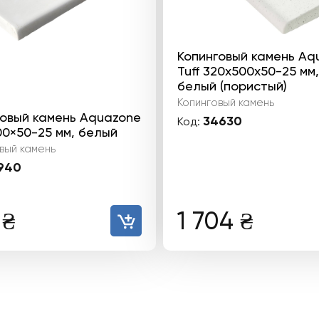
Копинговый камень Aq
Tuff 320x500x50-25 мм,
белый (пористый)
Копинговый камень
говый камень Aquazone
34630
Код:
0×50-25 мм, белый
вый камень
940
9
₴
1 704
₴