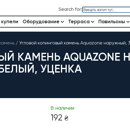
Search for:
 купели
Оборудование
Терраса
Павильоны
камень
/
Угловой копинговый камень Aquazone наружный, 
ЫЙ КАМЕНЬ AQUAZONE 
 БЕЛЫЙ, УЦЕНКА
В наличии
192
₴