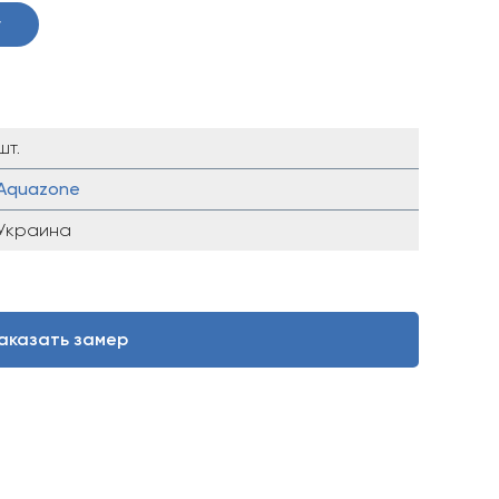
у
шт.
Aquazone
Украина
аказать замер