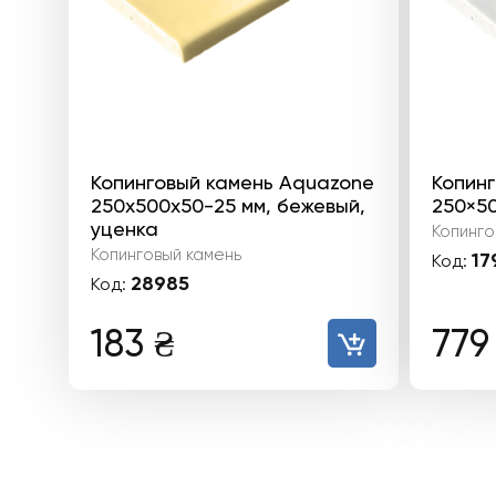
Копинговый камень Aquazone
Копин
250x500x50-25 мм, бежевый,
250×50
уценка
Копинго
Копинговый камень
17
Код:
28985
Код:
183
₴
77