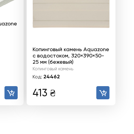
uazone
Копинговый камень Aquazone
с водостоком, 320×390×50-
25 мм (бежевый)
Копинговый камень
24462
Код:
413
₴