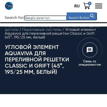
0
RU
Search for:
Search Button
Главная
/
Каталог
/
Все для бассейнов
/
Закладные
детали
/
Переливные системы
/
Угловой элемент
Aquaviva для переливной решетки Classiс и Grift
(45°, 195/25 мм, белый)
УГЛОВОЙ ЭЛЕМЕНТ
AQUAVIVA ДЛЯ
ПЕРЕЛИВНОЙ РЕШЕТКИ
Связь со
CLASSIС И GRIFT (45°,
специалистом
195/25 ММ, БЕЛЫЙ)