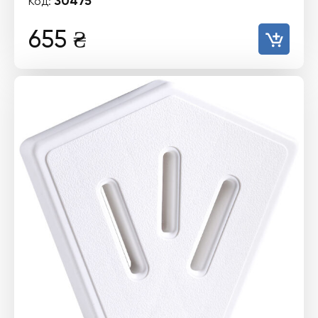
30475
Код:
655
₴