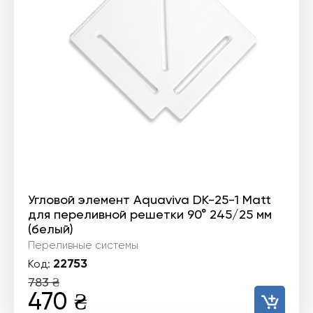
Угловой элемент Aquaviva DK-25-1 Matt
для переливной решетки 90° 245/25 мм
(белый)
Переливные системы
22753
Код:
783
₴
Первоначальная
Текущая
470
₴