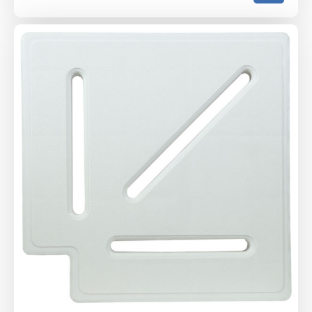
цена
цена:
составляла
470 ₴.
783 ₴.