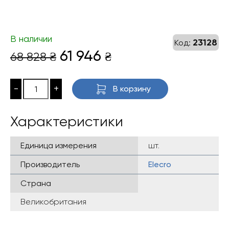
В наличии
23128
Код:
Первоначальная
Текущая
61 946
68 828
₴
₴
цена
цена:
составляла
61
-
+
В корзину
68
946 ₴.
828 ₴.
Характеристики
Единица измерения
шт.
Производитель
Elecro
Страна
Великобритания