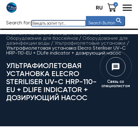
0
RU
Search for:
Search Button
Главная
/
Каталог
/
Все для бассейнов
/
Оборудование для бассейнов
/
Оборудование для
дезинфекции воды
/
Ультрафиолетовые установки
/
Ультрафиолетовая установка Elecro Steriliser UV-C
HRP-110-EU + DLife indicator + дозирующий насос
УЛЬТРАФИОЛЕТОВАЯ
УСТАНОВКА ELECRO
STERILISER UV-C HRP-110-
Связь со
специалистом
EU + DLIFE INDICATOR +
ДОЗИРУЮЩИЙ НАСОС