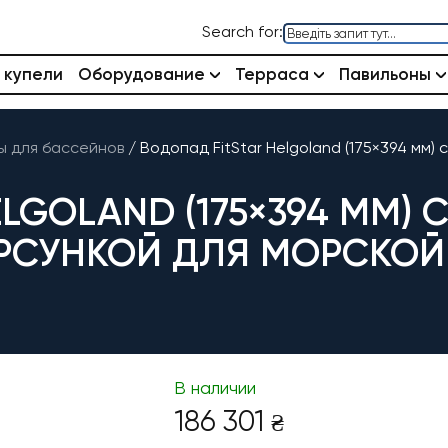
Search for:
 купели
Оборудование
Терраса
Павильоны
 для бассейнов
/
Водопад FitStar Helgoland (175×394 мм)
LGOLAND (175×394 ММ) 
СУНКОЙ ДЛЯ МОРСКОЙ
В наличии
186 301
₴