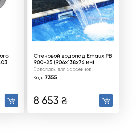
ого
Стеновой водопад Emaux PB
403
900-25 (906х138х76 мм)
Водопады для бассейнов
7355
Код:
8 653
₴