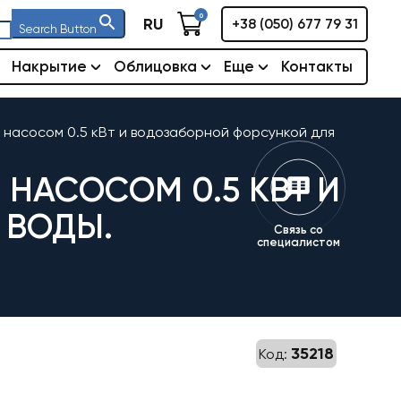
0
RU
+38 (050) 677 79 31
Search Button
Накрытие
Облицовка
Еще
Контакты
 с насосом 0.5 кВт и водозаборной форсункой для
С НАСОСОМ 0.5 КВТ И
 ВОДЫ.
Связь со
специалистом
35218
Код: