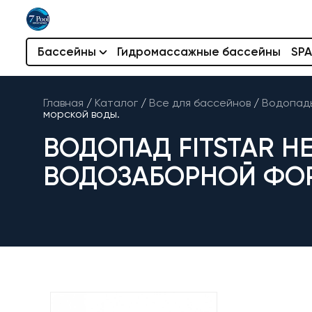
Бассейны
Гидромассажные бассейны
SPA
Главная
/
Каталог
/
Все для бассейнов
/
Водопады
морской воды.
ВОДОПАД FITSTAR HE
ВОДОЗАБОРНОЙ ФОР