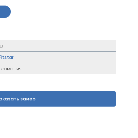
у
шт.
Fitstar
Германия
аказать замер