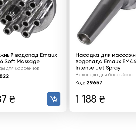
жный водопад Emaux
Насадка для массажн
6 Soft Massage
водопада Emaux EM4
Intense Jet Spray
ды для бассейнов
Водопады для бассейнов
822
29657
Код:
187
₴
1 188
₴