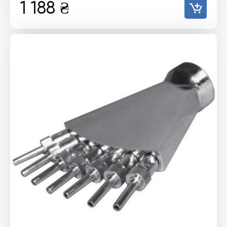
1 188
₴