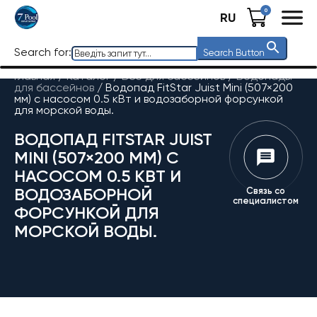
0
RU
Search for:
Search Button
Главная
/
Каталог
/
Все для бассейнов
/
Водопады
для бассейнов
/
Водопад FitStar Juist Mini (507×200
мм) с насосом 0.5 кВт и водозаборной форсункой
для морской воды.
ВОДОПАД FITSTAR JUIST
MINI (507×200 ММ) С
НАСОСОМ 0.5 КВТ И
ВОДОЗАБОРНОЙ
Связь со
специалистом
ФОРСУНКОЙ ДЛЯ
МОРСКОЙ ВОДЫ.