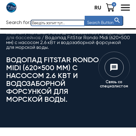
0
RU
Search for:
Search Button
Главная
/
Каталог
/
Все для бассейнов
/
Водопады
для бассейнов
/
Водопад FitStar Rondo Midi (620×500
мм) с насосом 2.6 кВт и водозаборной форсункой
для морской воды.
ВОДОПАД FITSTAR RONDO
MIDI (620×500 ММ) С
НАСОСОМ 2.6 КВТ И
ВОДОЗАБОРНОЙ
Связь со
специалистом
ФОРСУНКОЙ ДЛЯ
МОРСКОЙ ВОДЫ.