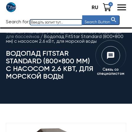
0
RU
Search for:
Search Button
Главная
/
Каталог
/
Все для бассейнов
/
Водопады
для бассейнов
/
Водопад FitStar Standard (800×800
мм) с насосом 2.6 кВт, для морской воды
ВОДОПАД FITSTAR
STANDARD (800×800 ММ)
С НАСОСОМ 2.6 КВТ, ДЛЯ
Связь со
специалистом
МОРСКОЙ ВОДЫ