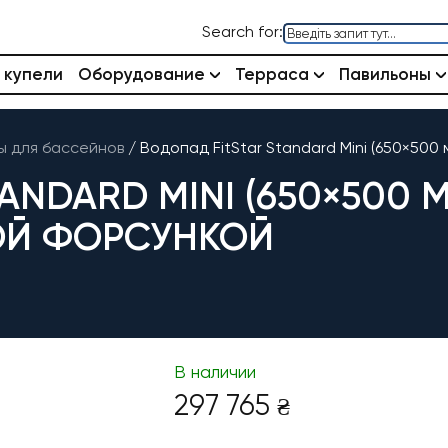
Search for:
 купели
Оборудование
Терраса
Павильоны
 для бассейнов
/
Водопад FitStar Standard Mini (650×500
ANDARD MINI (650×500 
ОЙ ФОРСУНКОЙ
В наличии
297 765
₴