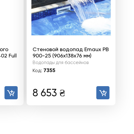
ого
Стеновой водопад Emaux PB
2 Full
900-25 (906х138х76 мм)
Водопады для бассейнов
7355
Код:
8 653
₴