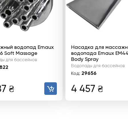
жный водопад Emaux
Насадка для массажн
6 Soft Massage
водопада Emaux EM440
Body Spray
ды для бассейнов
Водопады для бассейнов
822
29656
Код:
187
₴
4 457
₴