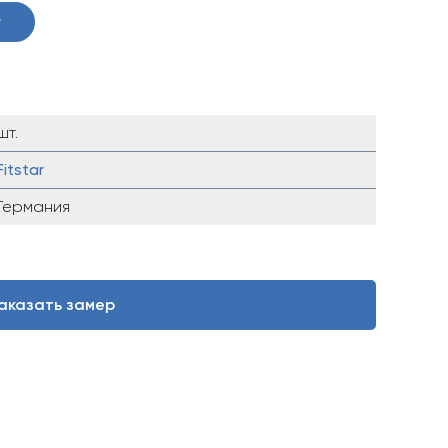
у
шт.
Fitstar
Германия
аказать замер