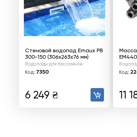
Стеновой водопад Emaux PB
Масса
300-150 (306х263х76 мм)
EM440
Водопады для бассейнов
Водопа
7350
22
Код:
Код:
6 249
₴
11 