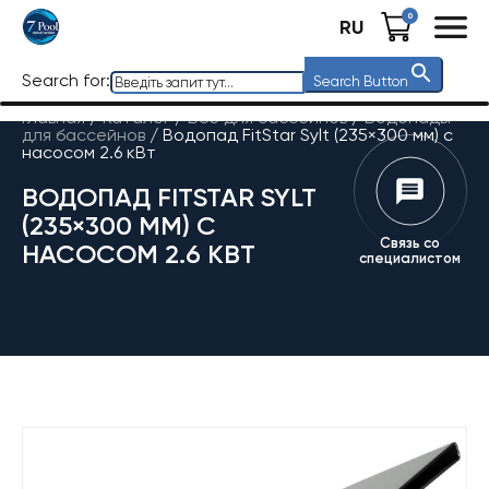
0
RU
Search for:
Search Button
Главная
/
Каталог
/
Все для бассейнов
/
Водопады
для бассейнов
/
Водопад FitStar Sylt (235×300 мм) с
насосом 2.6 кВт
ВОДОПАД FITSTAR SYLT
(235×300 ММ) С
Связь со
НАСОСОМ 2.6 КВТ
специалистом