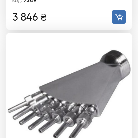
7349
Код:
3 846
₴