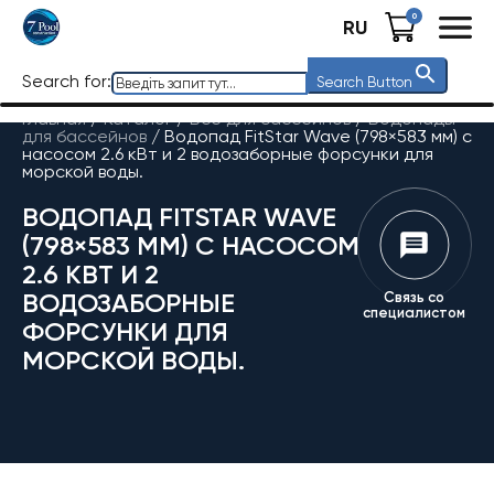
0
RU
Search for:
Search Button
Главная
/
Каталог
/
Все для бассейнов
/
Водопады
для бассейнов
/
Водопад FitStar Wave (798×583 мм) с
насосом 2.6 кВт и 2 водозаборные форсунки для
морской воды.
ВОДОПАД FITSTAR WAVE
(798×583 ММ) С НАСОСОМ
2.6 КВТ И 2
ВОДОЗАБОРНЫЕ
Связь со
специалистом
ФОРСУНКИ ДЛЯ
МОРСКОЙ ВОДЫ.