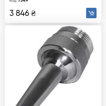
7349
Код:
3 846
₴