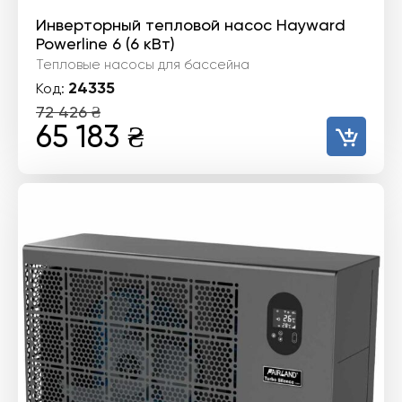
Инверторный тепловой насос Hayward
Powerline 6 (6 кВт)
Тепловые насосы для бассейна
24335
Код:
72 426
₴
Первоначальная
Текущая
65 183
₴
цена
цена:
составляла
65
72
183 ₴.
426 ₴.