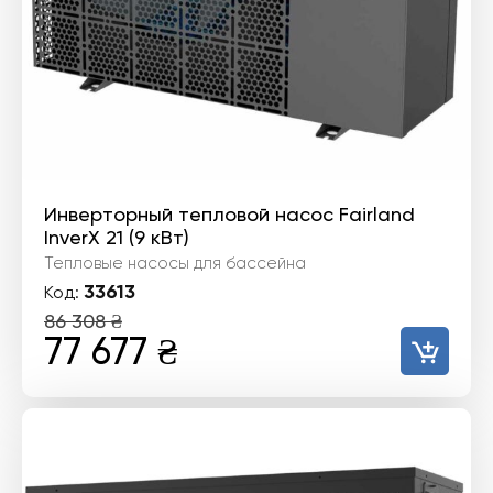
Инверторный тепловой насос Fairland
InverX 21 (9 кВт)
Тепловые насосы для бассейна
33613
Код:
86 308
₴
Первоначальная
Текущая
77 677
₴
цена
цена:
составляла
77
86
677 ₴.