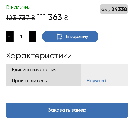
В наличии
24338
Код:
Первоначальная
Текущая
111 363
123 737
₴
₴
цена
цена:
составляла
111
-
+
В корзину
123
363 ₴.
737 ₴.
Характеристики
Единица измерения
шт.
Производитель
Hayward
Заказать замер