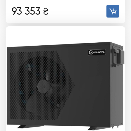
93 353
₴