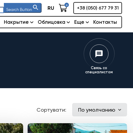
0
RU
+38 (050) 677 79 31
Search Button
Накрытие
Облицовка
Еще
Контакты
Связь со
специалистом
Сортувати:
По умолчанию