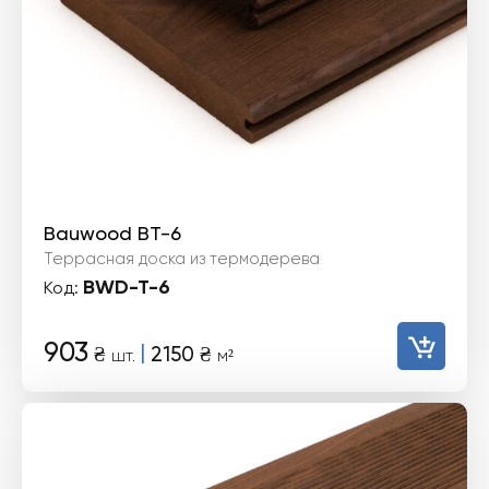
Bauwood BT-6
Террасная доска из термодерева
BWD-T-6
Код:
903
|
₴
2150
₴
шт.
м²