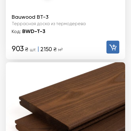
Bauwood BT-3
Террасная доска из термодерева
BWD-T-3
Код:
903
|
₴
2150
₴
шт.
м²