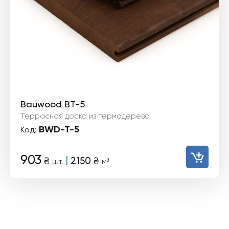
Bauwood BT-5
Террасная доска из термодерева
BWD-T-5
Код:
903
|
₴
2150
₴
шт.
м²