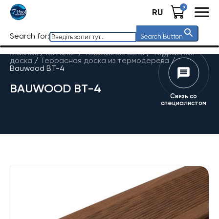
0
RU
Search for:
Search Button
Главная
/
Каталог
/
Террасная зона
/
Террасная
доска
/
Террасная доска из термодерева
/
Bauwood BT-4
BAUWOOD BT-4
Связь со
специалистом