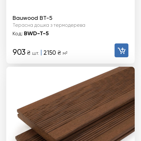
Bauwood BT-5
Терасна дошка з термодерева
BWD-T-5
Код:
903
|
₴
2150
₴
шт.
м²