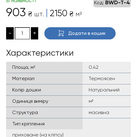
В наявності
BWD-T-4
Код:
903
|
2150
₴
₴
шт.
м²
-
+
Додати в кошик
Характеристики
Площа, м²
0.42
Матеріал
Термоясен
Колір дошки
Натуральний
Одиниця виміру
м²
Структура
масивна
Тип кріплення
приховане (на кліпсу)