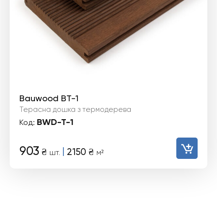
Bauwood BT-1
Терасна дошка з термодерева
BWD-T-1
Код:
903
|
₴
2150
₴
шт.
м²