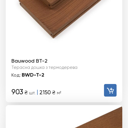
Bauwood BT-2
Терасна дошка з термодерева
BWD-T-2
Код:
903
|
₴
2150
₴
шт.
м²