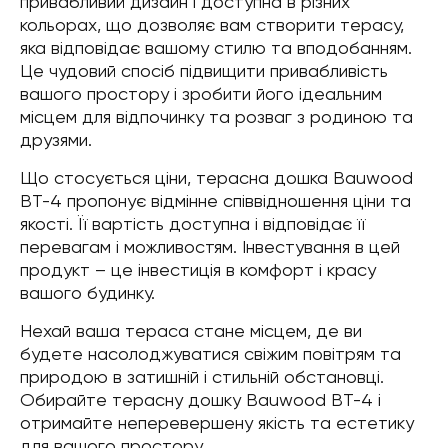
привабливий дизайн і доступна в різних
кольорах, що дозволяє вам створити терасу,
яка відповідає вашому стилю та вподобанням.
Це чудовий спосіб підвищити привабливість
вашого простору і зробити його ідеальним
місцем для відпочинку та розваг з родиною та
друзями.
Що стосується ціни, терасна дошка Bauwood
BT-4 пропонує відмінне співвідношення ціни та
якості. Її вартість доступна і відповідає її
перевагам і можливостям. Інвестування в цей
продукт – це інвестиція в комфорт і красу
вашого будинку.
Нехай ваша тераса стане місцем, де ви
будете насолоджуватися свіжим повітрям та
природою в затишній і стильній обстановці.
Обирайте терасну дошку Bauwood BT-4 і
отримайте неперевершену якість та естетику
для вашого простору.