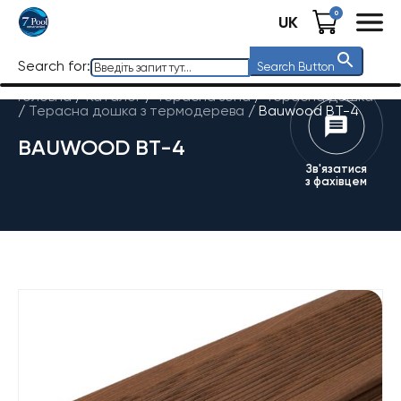
0
UK
Search for:
Search Button
Головна
/
Каталог
/
Терасна зона
/
Терасна дошка
/
Терасна дошка з термодерева
/
Bauwood BT-4
BAUWOOD BT-4
Зв'язатися
з фахівцем