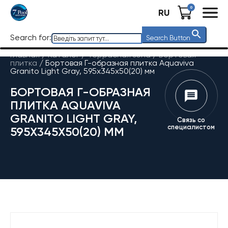
0
RU
Search for:
Search Button
Главная
/
Каталог
/
Террасная зона
/
Бортовая
плитка
/
Бортовая Г-образная плитка Aquaviva
Granito Light Gray, 595x345x50(20) мм
БОРТОВАЯ Г-ОБРАЗНАЯ
ПЛИТКА AQUAVIVA
GRANITO LIGHT GRAY,
Связь со
специалистом
595X345X50(20) ММ