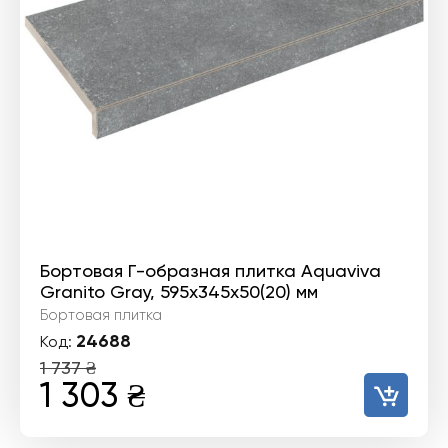
Бортовая Г-образная плитка Aquaviva
Granito Gray, 595x345x50(20) мм
Бортовая плитка
24688
Код:
1 737
₴
Первоначальная
Текущая
1 303
₴
цена
цена: