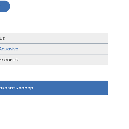
у
шт.
Aquaviva
Украина
аказать замер