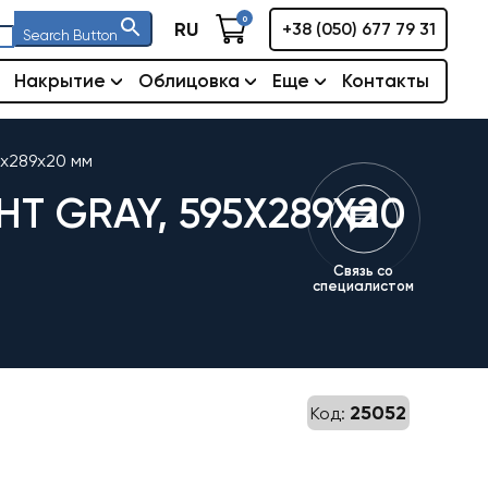
0
RU
+38 (050) 677 79 31
Search Button
Накрытие
Облицовка
Еще
Контакты
5x289x20 мм
T GRAY, 595X289X20
Связь со
специалистом
25052
Код: