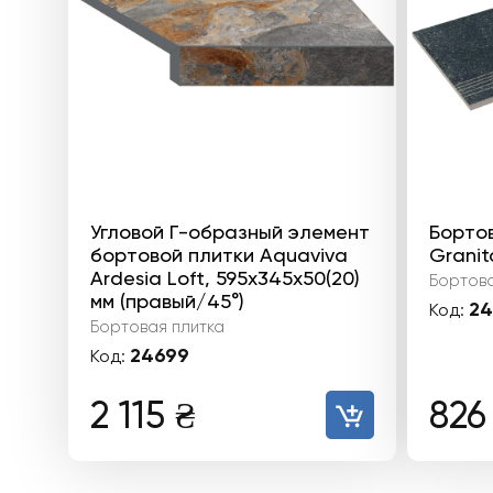
Угловой Г-образный элемент
Бортов
бортовой плитки Aquaviva
Granit
Ardesia Loft, 595x345x50(20)
Бортова
мм (правый/45°)
24
Код:
Бортовая плитка
24699
Код:
2 115
₴
82