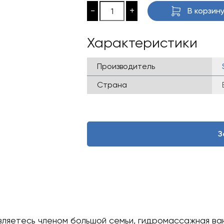
составляла
62
-
+
В корзин
697
00
000 ₴.
Характеристики
Производитель
Страна
З
вляетесь членом большой семьи, гидромассажная ванн