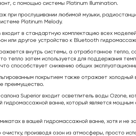
онт, с помощью системы Platinum Illumination.
аж при прослушивании любимой музыки, радиостанции
стеме Platinum Melody.
 входит в стандартную комплектацию всех моделей 
н или другое устройство к Bluetooth гидромассажно
отражается внутрь системы, а отработанное тепло, 
Это тепло затем используется для поддержания тем
 что способствует снижению общих эксплуатационн
льгированным покрытием также отражает холодный 
ое преимущество.
алона Superior входит осветлитель воды Ozone, к
й гидромассажной ванне, который является мощным 
икатах в вашей гидромассажной ванне, хотя и не з
очистку, производя озон из атмосферы, просто исп