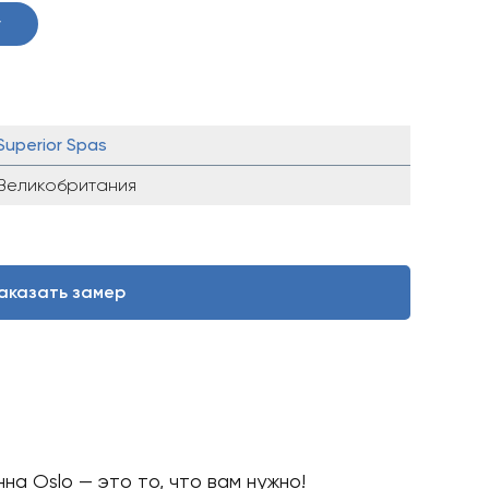
5
у
0 ₴.
Superior Spas
Великобритания
аказать замер
а Oslo — это то, что вам нужно!