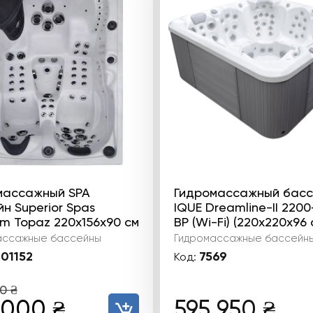
массажный SPA
Гидромассажный басс
н Superior Spas
IQUE Dreamline-II 2200
m Topaz 220x156x90 см
BP (Wi-Fi) (220х220х96 
ассажные бассейны
Гидромассажные бассейн
01152
7569
Код:
00
₴
воначальная
Текущая
 000
₴
595 950
₴