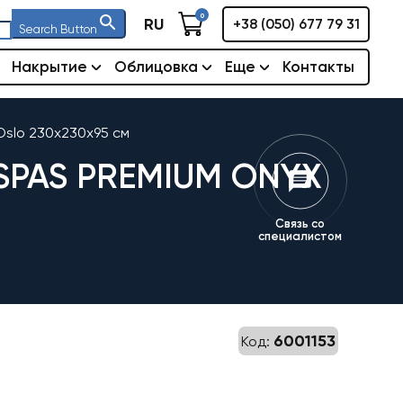
0
RU
+38 (050) 677 79 31
Search Button
Накрытие
Облицовка
Еще
Контакты
Oslo 230x230x95 см
PAS PREMIUM ONYX
Связь со
специалистом
6001153
Код:
льная
кущая
на: