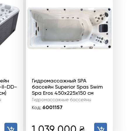
ейн
Гидромассажный SPA
-II-DD-
бассейн Superior Spas Swim
см)
Spa Eros 450x225x150 см
ы
Гидромассажные бассейны
6001157
Код:
1 039 000
₴