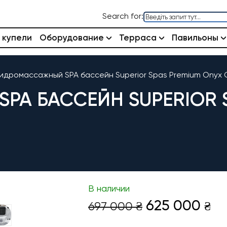
Search for:
 купели
Оборудование
Терраса
Павильоны
Гидромассажный SPA бассейн Superior Spas Premium Onyx 
A БАССЕЙН SUPERIOR S
В наличии
Первонача
Те
625 000
697 000
₴
₴
цена
це