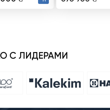
а
цена:
тавляла
419
000 ₴.
 ₴.
КО С ЛИДЕРАМИ