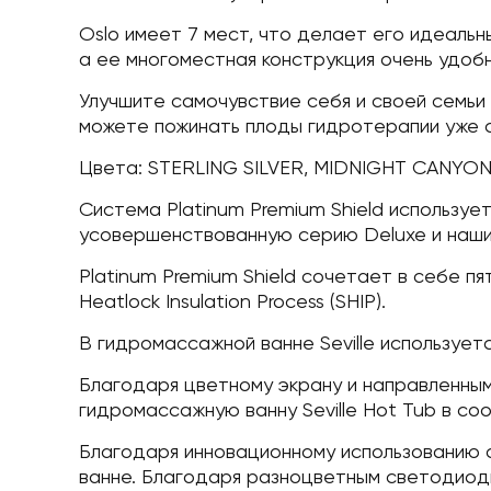
Oslo имеет 7 мест, что делает его идеаль
а ее многоместная конструкция очень удобн
Улучшите самочувствие себя и своей семьи
можете пожинать плоды гидротерапии уже се
Цвета: STERLING SILVER, MIDNIGHT CANYON
Система Platinum Premium Shield используе
усовершенствованную серию Deluxe и наши 
Platinum Premium Shield сочетает в себе пя
Heatlock Insulation Process (SHIP).
В гидромассажной ванне Seville используетс
Благодаря цветному экрану и направленным
гидромассажную ванну Seville Hot Tub в со
Благодаря инновационному использованию с
ванне. Благодаря разноцветным светодиод