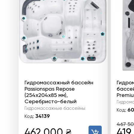
Гидромассажный бассейн
Гидро
Passionspas Repose
бассей
(254х204х85 мм),
Premiu
Серебристо-белый
Гидром
Гидромассажные бассейны
60
Код:
34139
Код:
467 5
Пер
462 000
₴
419