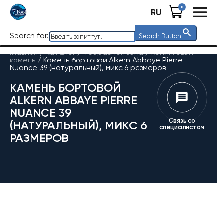
0
RU
Search for:
Search Button
Главная
/
Каталог
/
Террасная зона
/
Копинговый
камень
/
Камень бортовой Alkern Abbaye Pierre
Nuance 39 (натуральный), микс 6 размеров
КАМЕНЬ БОРТОВОЙ
ALKERN ABBAYE PIERRE
NUANCE 39
Связь со
(НАТУРАЛЬНЫЙ), МИКС 6
специалистом
РАЗМЕРОВ