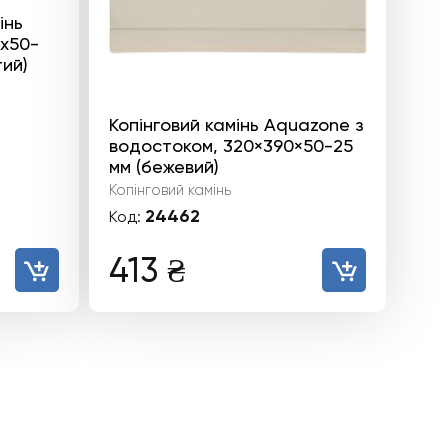
інь
0x50-
тий)
Копінговий камінь Aquazone з
водостоком, 320×390×50-25
мм (бежевий)
Копінговий камінь
24462
Код:
413
₴