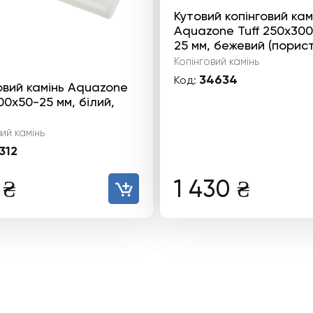
Кутовий копінговий кам
Aquazone Tuff 250x30
25 мм, бежевий (порис
Копінговий камінь
34634
Код:
овий камінь Aquazone
0x50-25 мм, білий,
ий камінь
312
9
₴
1 430
₴