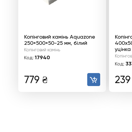
Копінговий камінь Aquazone
Копінг
250×500×50-25 мм, білий
400x50
уцінка
Копінговий камінь
Копінгов
17940
Код:
33
Код:
779
₴
23