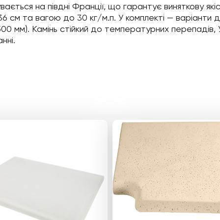
ється на півдні Франції, що гарантує виняткову якіст
36 см та вагою до 30 кг/м.п. У комплекті — варіанти дл
0, 500 мм). Камінь стійкий до температурних перепадів
нні.