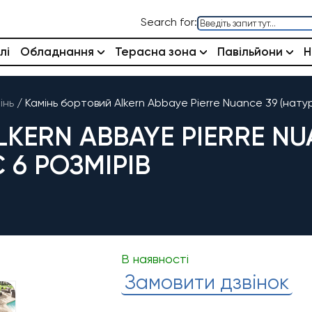
Search for:
лі
Обладнання
Терасна зона
Павільйони
Н
інь
/
Камінь бортовий Alkern Abbaye Pierre Nuance 39 (натура
KERN ABBAYE PIERRE NU
 6 РОЗМІРІВ
В наявності
Замовити дзвінок