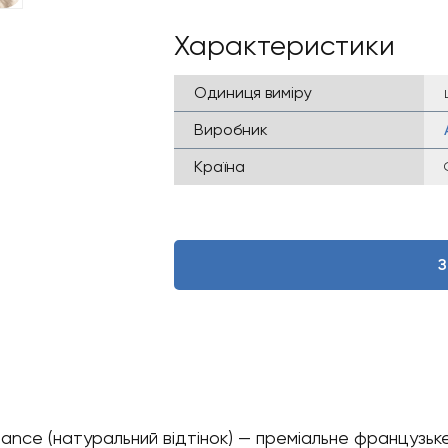
Характеристики
Одиниця виміру
Виробник
Країна
З
Nuance (натуральний відтінок) — преміальне французь