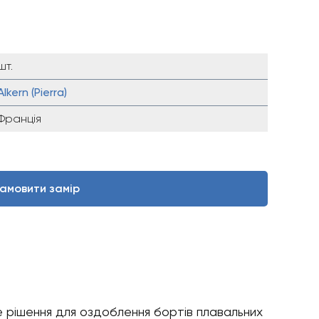
шт.
Alkern (Pierra)
Франція
амовити замір
ке рішення для оздоблення бортів плавальних