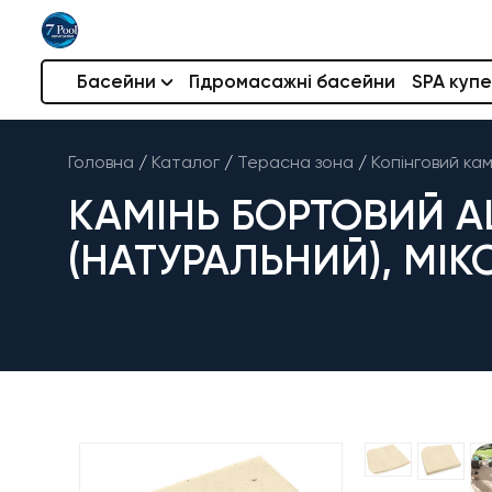
Басейни
Гідромасажні басейни
SPA купе
Головна
/
Каталог
/
Терасна зона
/
Копінговий кам
КАМІНЬ БОРТОВИЙ AL
(НАТУРАЛЬНИЙ), МІКС