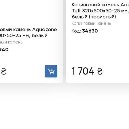
Копинговый камень Aq
Tuff 320x500x50-25 мм,
белый (пористый)
Копинговый камень
говый камень Aquazone
34630
Код:
0×50-25 мм, белый
вый камень
940
9
₴
1 704
₴