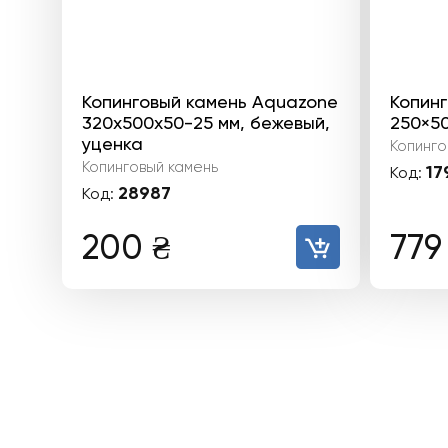
Копинговый камень Aquazone
Копин
320x500x50-25 мм, бежевый,
250×50
уценка
Копинго
Копинговый камень
17
Код:
28987
Код:
200
₴
77