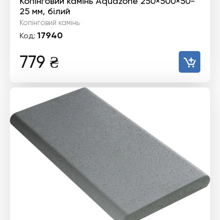
Копінговий камінь Aquazone 250×500×50-
25 мм, білий
Копінговий камінь
17940
Код:
779
₴