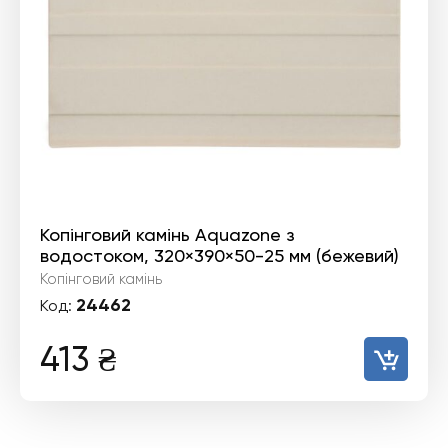
Копінговий камінь Aquazone з
водостоком, 320×390×50-25 мм (бежевий)
Копінговий камінь
24462
Код:
413
₴