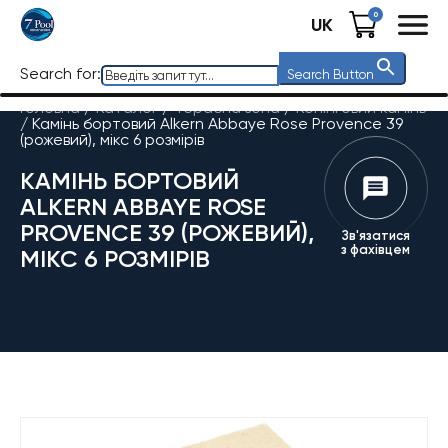
0
UK
Search for:
Search Button
Головна
/
Каталог
/
Терасна зона
/
Копінговий камінь
/
Камінь бортовий Alkern Abbaye Rose Provence 39
(рожевий), мікс 6 розмірів
КАМІНЬ БОРТОВИЙ
ALKERN ABBAYE ROSE
PROVENCE 39 (РОЖЕВИЙ),
Зв'язатися
з фахівцем
МІКС 6 РОЗМІРІВ