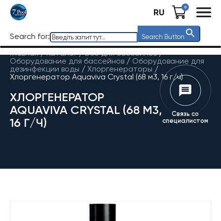
0
RU
Search for:
Search Button
Главная
/
Каталог
/
Все для бассейнов
/
Оборудование для бассейнов
/
Оборудование для
дезинфекции воды
/
Хлоргенераторы
/
Хлоргенератор Aquaviva Crystal (68 м3, 16 г/ч)
ХЛОРГЕНЕРАТОР
AQUAVIVA CRYSTAL (68 М3,
Связь со
16 Г/Ч)
специалистом