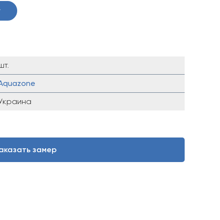
у
шт.
Aquazone
Украина
аказать замер