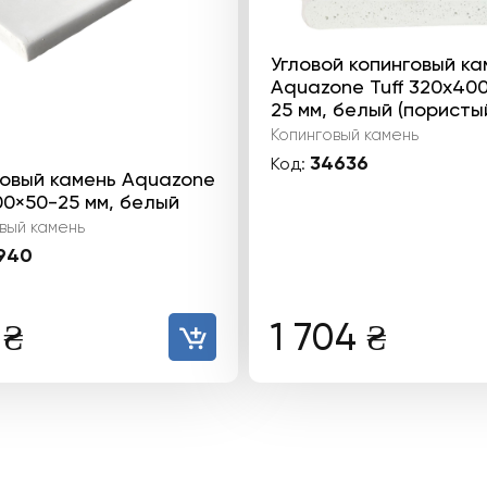
Угловой копинговый ка
Aquazone Tuff 320x40
25 мм, белый (пористы
Копинговый камень
34636
Код:
говый камень Aquazone
0×50-25 мм, белый
вый камень
940
9
₴
1 704
₴