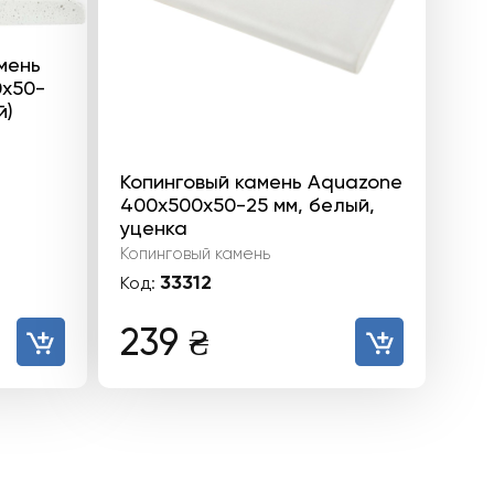
мень
0x50-
й)
Копинговый камень Aquazone
400x500x50-25 мм, белый,
уценка
Копинговый камень
33312
Код:
239
₴