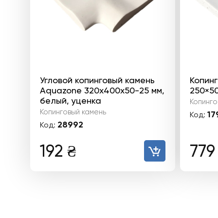
Угловой копинговый камень
Копин
Aquazone 320x400x50-25 мм,
250×50
белый, уценка
Копинго
Копинговый камень
17
Код:
28992
Код:
192
₴
77