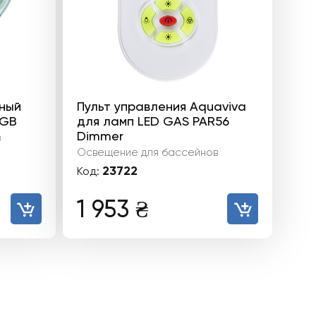
ный
Пульт управления Aquaviva
RGB
для ламп LED GAS PAR56
Dimmer
в
Освещение для бассейнов
23722
Код:
1 953
₴