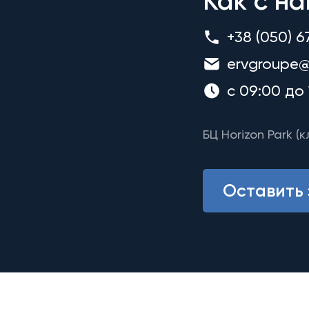
Как с на
+38 (050) 6
ervgroupe@
с 09:00 до 
БЦ Horizon Park (к
Оставить 