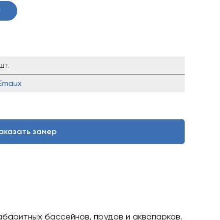
у
шт.
Emaux
аказать замер
абаритных бассейнов, прудов и аквапарков.