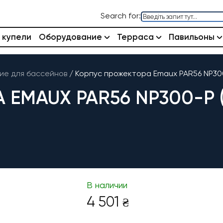
Search for:
 купели
Оборудование
Терраса
Павильоны
е для бассейнов
/
Корпус прожектора Emaux PAR56 NP300
EMAUX PAR56 NP300-P 
В наличии
4 501
₴