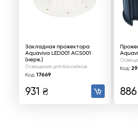
Закладная прожектора
Проже
Aquaviva LED001 ACS001
Aquavi
(нерж.)
Освеще
Освещение для бассейнов
29
Код:
17669
Код:
931
₴
88