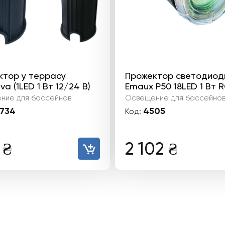
ктор у террасу
Прожектор светодиод
va (1LED 1 Вт 12/24 В)
Emaux P50 18LED 1 Вт 
ние для бассейнов
Освещение для бассейно
734
4505
Код:
6
₴
2 102
₴