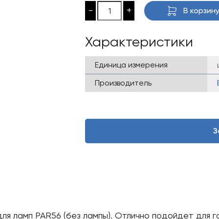
-
+
В корзин
Характеристики
Единица измерения
Производитель
З
я ламп PAR56 (без лампы). Отлично подойдет для г