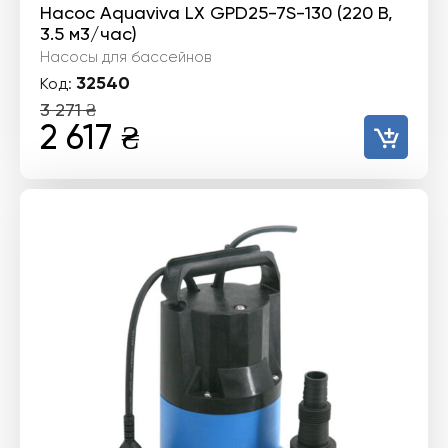
Насос Aquaviva LX GPD25-7S-130 (220 В,
3.5 м3/час)
Насосы для бассейнов
32540
Код:
3 271
₴
Первоначальная
Текущая
2 617
₴
цена
цена:
составляла
2
3
617 ₴.
271 ₴.