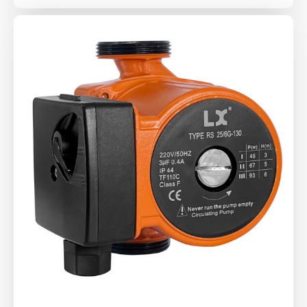
цена
цена:
составляла
2
3
580 ₴.
225 ₴.