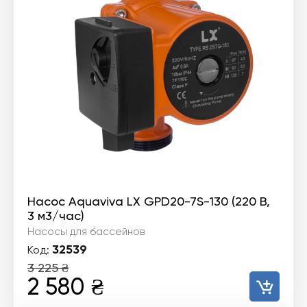
Насос Aquaviva LX GPD20-7S-130 (220 В,
3 м3/час)
Насосы для бассейнов
32539
Код:
3 225
₴
Первоначальная
Текущая
2 580
₴