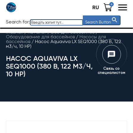
0
RU
Search for:
Search Button
Главная
/
Каталог
/
Все для бассейнов
/
Оборудование для бассейнов
/
Насосы для
бассейнов
/
Насос Aquaviva LX SEQ1000 (380 В, 122
м3/ч, 10 HP)
НАСОС AQUAVIVA LX
SEQ1000 (380 В, 122 М3/Ч,
Связь со
10 HP)
специалистом