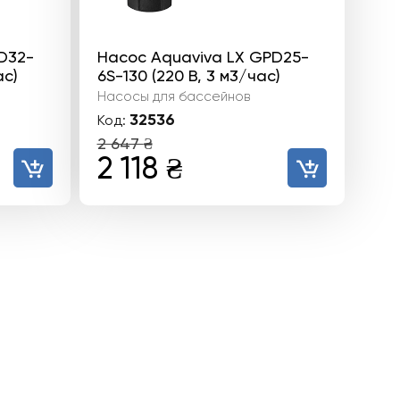
D32-
Насос Aquaviva LX GPD25-
ас)
6S-130 (220 В, 3 м3/час)
Насосы для бассейнов
32536
Код:
2 647
₴
ьная
ая
Первоначальная
Текущая
2 118
₴
цена
цена:
составляла
2
2
118 ₴.
647 ₴.