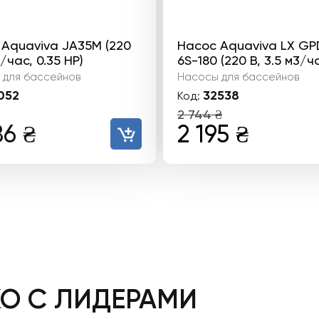
Aquaviva JA35M (220
Насос Aquaviva LX GP
/час, 0.35 HP)
6S-180 (220 В, 3.5 м3/ч
 для бассейнов
Насосы для бассейнов
052
32538
Код:
2 744
₴
Первоначал
Текущ
86
₴
2 195
₴
цена
цена:
составляла
2
2
195 ₴.
744 ₴.
КО С ЛИДЕРАМИ