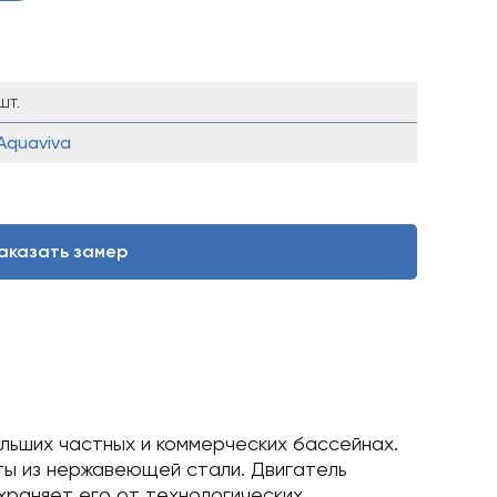
шт.
Aquaviva
аказать замер
льших частных и коммерческих бассейнах.
ты из нержавеющей стали. Двигатель
раняет его от технологических