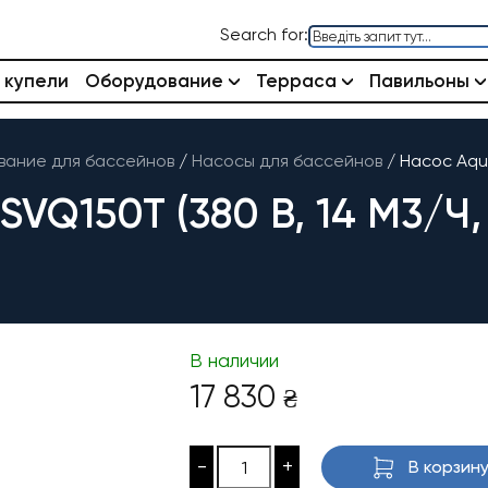
Search for:
 купели
Оборудование
Терраса
Павильоны
ание для бассейнов
/
Насосы для бассейнов
/
Насос Aqua
Q150T (380 В, 14 М3/Ч, 
В наличии
17 830
₴
-
+
В корзин