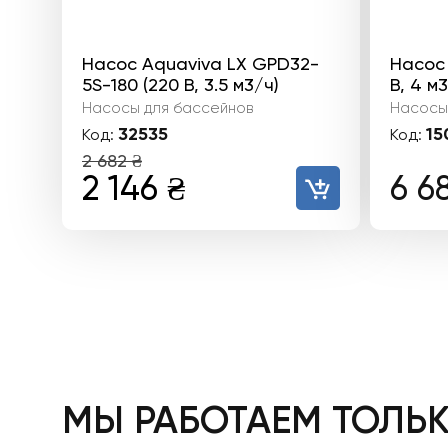
Насос Aquaviva LX GPD32-
Насос 
5S-180 (220 В, 3.5 м3/ч)
В, 4 м3
Насосы для бассейнов
Насосы
32535
15
Код:
Код:
2 682
₴
Первоначальная
Текущая
2 146
₴
6 6
цена
цена:
составляла
2
2
146 ₴.
682 ₴.
МЫ РАБОТАЕМ ТОЛЬ