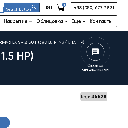
0
RU
+38 (050) 677 79 31
Search Button
Накрытие
Облицовка
Еще
Контакты
viva LX SVQ150T (380 В, 14 м3/ч, 1.5 HP)
1.5 HP)
Связь со
специалистом
34528
Код:
у