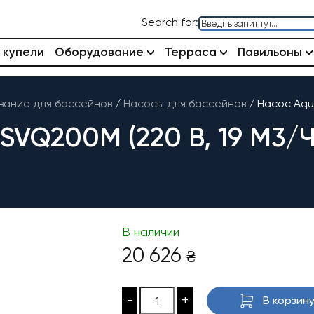
Search for:
 купели
Оборудование
Терраса
Павильоны
ание для бассейнов
/
Насосы для бассейнов
/
Насос Aqua
VQ200M (220 В, 19 М3/Ч,
В наличии
20 626
₴
-
+
В корзин