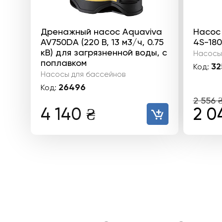
Дренажный насос Aquaviva
Насос
AV750DA (220 В, 13 м3/ч, 0.75
4S-180 
кВ) для загрязненной воды, с
Насосы
поплавком
32
Код:
Насосы для бассейнов
26496
Код:
2 556
Пер
4 140
₴
2 0
цен
сос
2
556