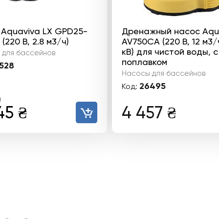
 Aquaviva LX GPD25-
Дренажный насос Aqu
(220 В, 2.8 м3/ч)
AV750CA (220 В, 12 м3/ч
кВ) для чистой воды, с
 для бассейнов
поплавком
528
Насосы для бассейнов
26495
Код:
₴
воначальная
Текущая
45
₴
4 457
₴
а
цена:
тавляла
2
045 ₴.
 ₴.