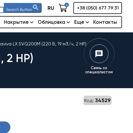
0
RU
+38 (050) 677 79 31
Search Button
Накрытие
Облицовка
Еще
Контакты
viva LX SVQ200M (220 В, 19 м3/ч, 2 HP)
 2 HP)
Связь со
специалистом
34529
Код:
у