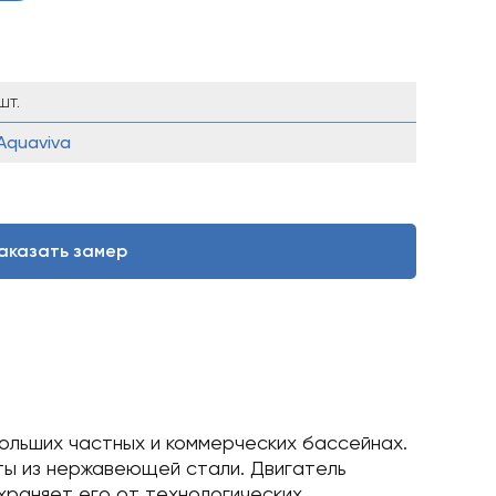
шт.
Aquaviva
аказать замер
ольших частных и коммерческих бассейнах.
ты из нержавеющей стали. Двигатель
раняет его от технологических