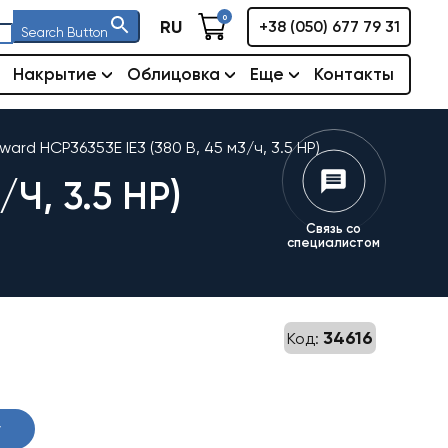
0
RU
+38 (050) 677 79 31
Search Button
Накрытие
Облицовка
Еще
Контакты
ard HCP36353E IE3 (380 В, 45 м3/ч, 3.5 HP)
Ч, 3.5 HP)
Связь со
специалистом
34616
Код:
у