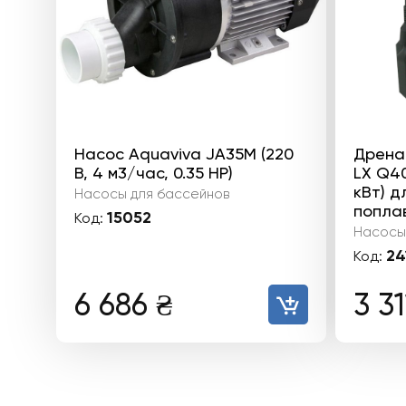
Насос Aquaviva JA35M (220
Дрена
В, 4 м3/час, 0.35 HP)
LX Q40
кВт) д
Насосы для бассейнов
попла
15052
Код:
Насосы
24
Код:
6 686
₴
3 3