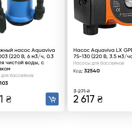
жный насос Aquaviva
Насос Aquaviva LX GP
03 (220 В, 6 м3/ч, 0.3
7S-130 (220 В, 3.5 м3/ч
ля чистой воды, с
Насосы для бассейнов
вком
32540
Код:
 для бассейнов
103
3 271
₴
Первоначал
Текущ
11
₴
2 617
₴
цена
цена:
составляла
2
3
617 ₴.