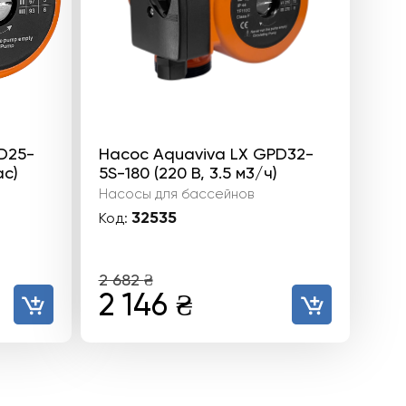
D25-
Насос Aquaviva LX GPD32-
ас)
5S-180 (220 В, 3.5 м3/ч)
Насосы для бассейнов
32535
Код:
2 682
₴
ьная
ая
Первоначальная
Текущая
2 146
₴
цена
цена:
составляла
2
2
146 ₴.