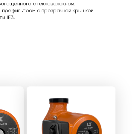
обогащенного стекловолокном.
н префильтром с прозрачной крышкой.
и IE3.