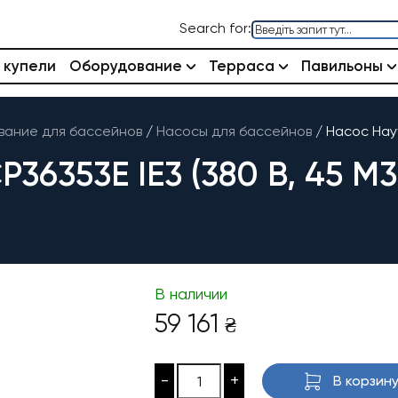
Search for:
 купели
Оборудование
Терраса
Павильоны
ание для бассейнов
/
Насосы для бассейнов
/
Насос Hayw
353E IE3 (380 В, 45 М3/
В наличии
59 161
₴
-
+
В корзин