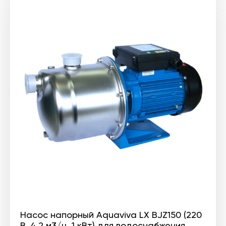
составляла
2
3
617 ₴.
271 ₴.
Насос напорный Aquaviva LX BJZ150 (220
В, 4.2 м3/ч, 1 кВт) для водоснабжения