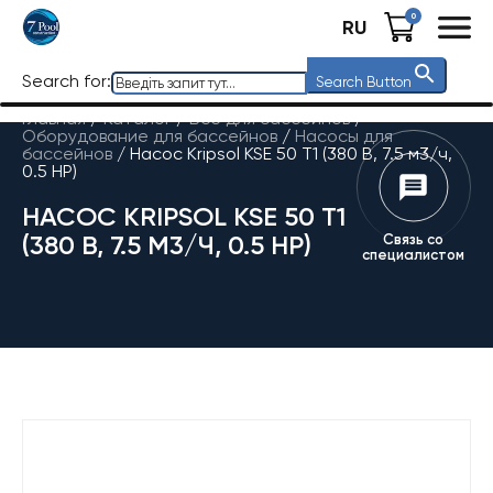
0
RU
Search for:
Search Button
Главная
/
Каталог
/
Все для бассейнов
/
Оборудование для бассейнов
/
Насосы для
бассейнов
/
Насос Kripsol KSE 50 T1 (380 В, 7.5 м3/ч,
0.5 НР)
НАСОС KRIPSOL KSE 50 T1
(380 В, 7.5 М3/Ч, 0.5 НР)
Связь со
специалистом