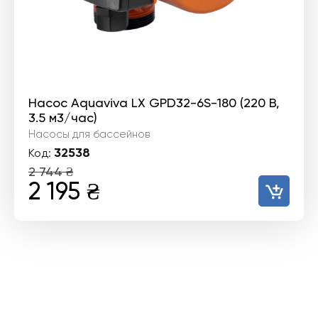
Насос Aquaviva LX GPD32-6S-180 (220 В,
3.5 м3/час)
Насосы для бассейнов
32538
Код:
2 744
₴
Первоначальная
Текущая
2 195
₴
цена
цена:
составляла
2
2
195 ₴.
744 ₴.