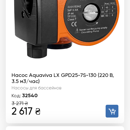
Насос Aquaviva LX GPD25-7S-130 (220 В,
3.5 м3/час)
Насосы для бассейнов
32540
Код:
3 271
₴
Первоначальная
Текущая
2 617
₴
цена
цена: