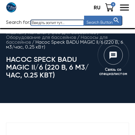
0
RU
Search for:
Search Button
Главная
/
Каталог
/
Все для бассейнов
/
Оборудование для бассейнов
/
Насосы для
бассейнов
/
Насос Speck BADU MAGIC II/6 (220 В, 6
м3/час, 0.25 кВт)
НАСОС SPECK BADU
MAGIC II/6 (220 В, 6 М3/
Связь со
ЧАС, 0.25 КВТ)
специалистом