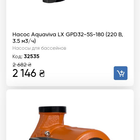
Насос Aquaviva LX GPD32-5S-180 (220 В,
3.5 м3/ч)
Насосы для бассейнов
32535
Код:
2 682
₴
Первоначальная
Текущая
2 146
₴
цена
цена:
составляла
2
2
146 ₴.
682 ₴.