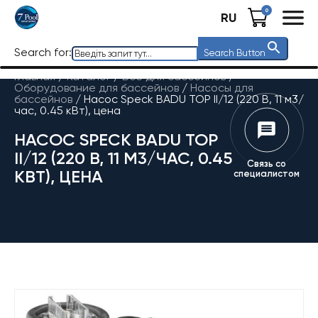
0
RU
Search for:
Search Button
Главная
/
Каталог
/
Все для бассейнов
/
Оборудование для бассейнов
/
Насосы для
бассейнов
/
Насос Speck BADU TOP II/12 (220 В, 11 м3/
час, 0.45 кВт), цена
НАСОС SPECK BADU TOP
II/12 (220 В, 11 М3/ЧАС, 0.45
Связь со
КВТ), ЦЕНА
специалистом