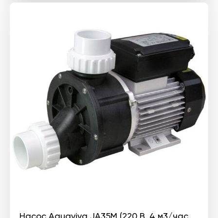
составляла
2
2
195 ₴.
744 ₴.
Насос Aquaviva JA35M (220 В, 4 м3/час,