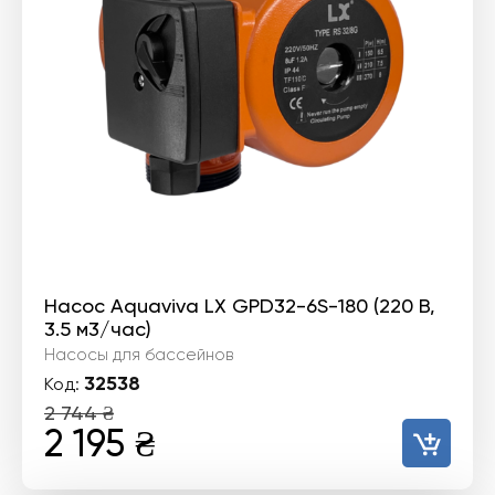
Насос Aquaviva LX GPD32-6S-180 (220 В,
3.5 м3/час)
Насосы для бассейнов
32538
Код:
2 744
₴
Первоначальная
Текущая
2 195
₴
цена
цена: