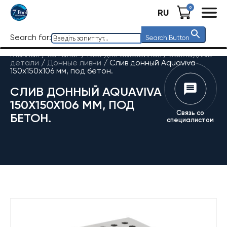
0
RU
Search for:
Search Button
Главная
/
Каталог
/
Все для бассейнов
/
Закладные
детали
/
Донные ливни
/
Слив донный Aquaviva
150х150х106 мм, под бетон.
СЛИВ ДОННЫЙ AQUAVIVA
150Х150Х106 ММ, ПОД
Связь со
БЕТОН.
специалистом