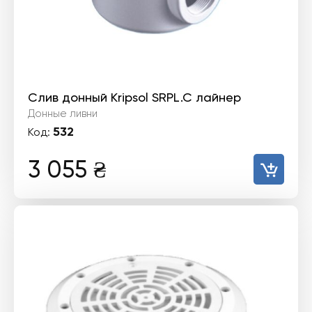
Слив донный Kripsol SRPL.C лайнер
Донные ливни
532
Код:
3 055
₴