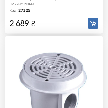
Донные ливни
27325
Код:
2 689
₴