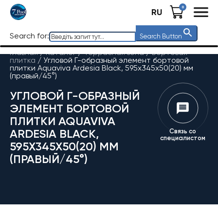
0
RU
Search for:
Search Button
Главная
/
Каталог
/
Террасная зона
/
Бортовая
плитка
/
Угловой Г-образный элемент бортовой
плитки Aquaviva Ardesia Black, 595x345x50(20) мм
(правый/45°)
УГЛОВОЙ Г-ОБРАЗНЫЙ
ЭЛЕМЕНТ БОРТОВОЙ
ПЛИТКИ AQUAVIVA
ARDESIA BLACK,
Связь со
специалистом
595X345X50(20) ММ
(ПРАВЫЙ/45°)