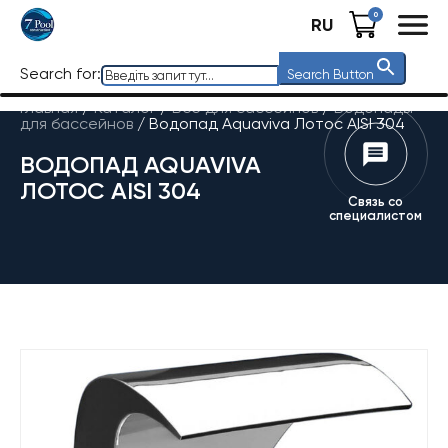
0
RU
Search for:
Search Button
Главная
/
Каталог
/
Все для бассейнов
/
Водопады
для бассейнов
/
Водопад Aquaviva Лотос AISI 304
ВОДОПАД AQUAVIVA
ЛОТОС AISI 304
Связь со
специалистом