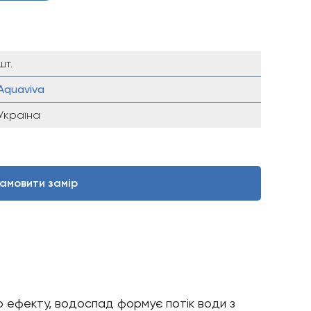
шт.
Aquaviva
Україна
амовити замір
о ефекту, водоспад формує потік води з