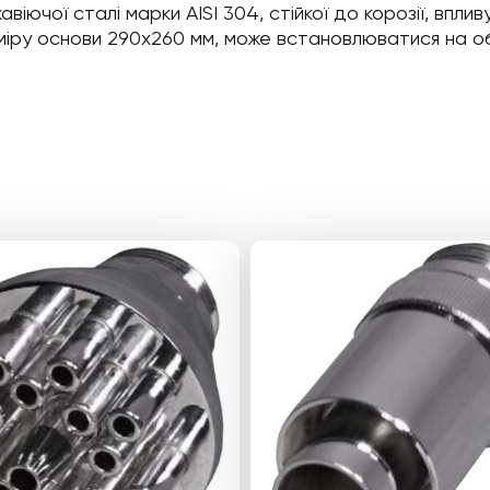
ючої сталі марки AISI 304, стійкої до корозії, впливу
зміру основи 290х260 мм, може встановлюватися на