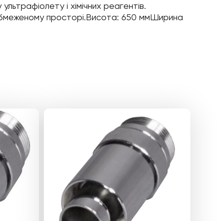
 ультрафіолету і хімічних реагентів.
 обмеженому просторі.Висота: 650 ммШирина