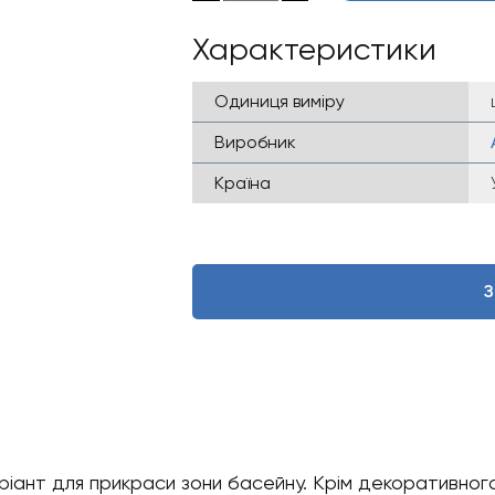
Характеристики
Одиниця виміру
Виробник
Країна
З
ріант для прикраси зони басейну. Крім декоративног