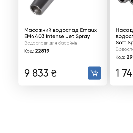
Масажний водоспад Emaux
Насад
EM4403 Intense Jet Spray
водос
Soft S
Водоспади для басейнів
Водоспа
22819
Код:
29
Код:
9 833
₴
1 7