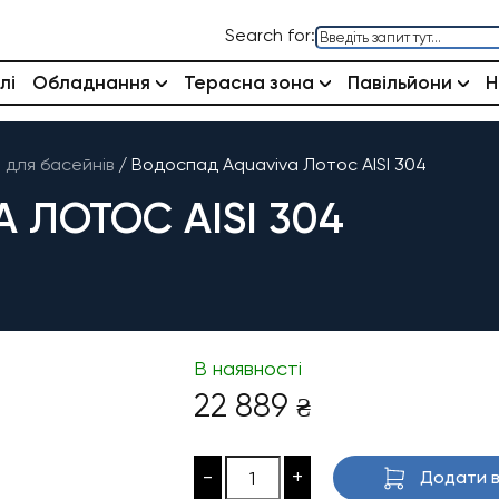
Search for:
лі
Обладнання
Терасна зона
Павільйони
Н
для басейнів
/
Водоспад Aquaviva Лотос AISI 304
 ЛОТОС AISI 304
В наявності
22 889
₴
-
+
Додати в