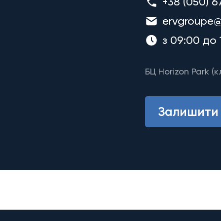
+38 (050) 6
ervgroupe@
з 09:00 до 
БЦ Horizon Park (к
Залишити 