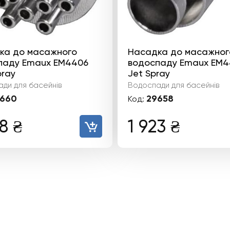
ка до масажного
Насадка до масажног
паду Emaux EM4406
водоспаду Emaux EM
pray
Jet Spray
ди для басейнів
Водоспади для басейнів
660
29658
Код:
48
₴
1 923
₴