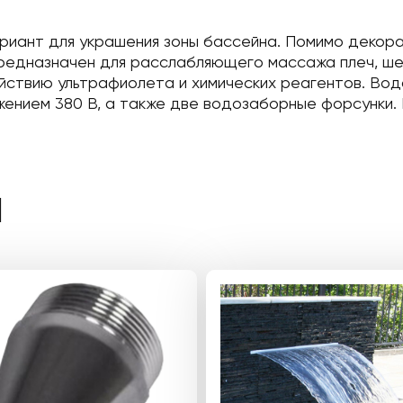
вариант для украшения зоны бассейна. Помимо деко
редназначен для расслабляющего массажа плеч, шеи
здействию ультрафиолета и химических реагентов. Во
жением 380 В, а также две водозаборные форсунки. 
Ы