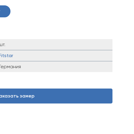
у
шт.
Fitstar
Германия
аказать замер