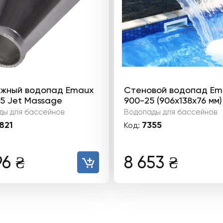
жный водопад Emaux
Стеновой водопад Em
5 Jet Massage
900-25 (906х138х76 мм)
ды для бассейнов
Водопады для бассейнов
821
7355
Код:
96
₴
8 653
₴