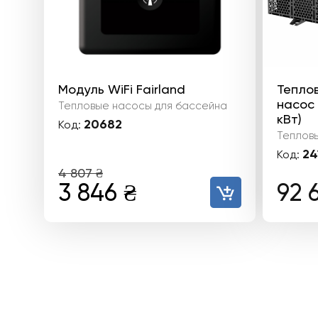
Модуль WiFi Fairland
Тепло
насос F
Тепловые насосы для бассейна
кВт)
20682
Код:
Теплов
24
Код:
4 807
₴
Первоначальная
Текущая
3 846
₴
92 
цена
цена:
составляла
3
4
846 ₴.
807 ₴.