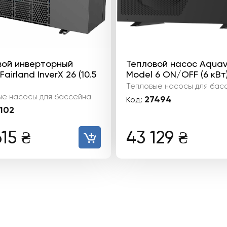
вой инверторный
Тепловой насос Aquav
airland InverX 26 (10.5
Model 6 ON/OFF (6 кВт
Тепловые насосы для бас
ые насосы для бассейна
27494
Код:
102
615
₴
43 129
₴