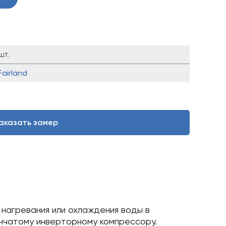
шт.
Fairland
аказать замер
я нагревания или охлаждения воды в
енчатому инверторному компрессору.