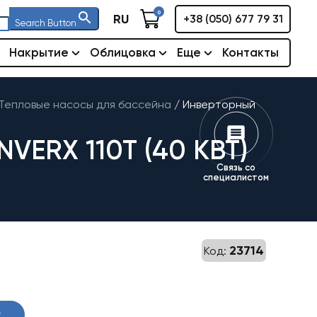
0
RU
+38 (050) 677 79 31
Search Button
Накрытие
Облицовка
Еще
Контакты
Тепловые насосы для бассейна
/
Инверторный
ERX 110T (40 КВТ)
Связь со
специалистом
23714
Код:
у