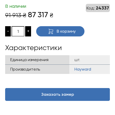
В наличии
24337
Код:
Первоначальная
Текущая
87 317
91 913
₴
₴
цена
цена:
составляла
87
-
+
В корзину
91
317 ₴.
913 ₴.
Характеристики
Единица измерения
шт.
Производитель
Hayward
Заказать замер