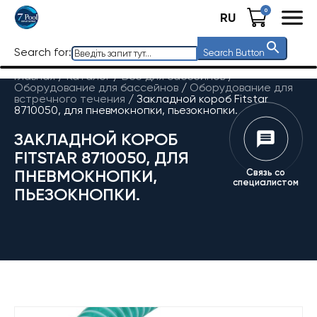
0
RU
Search for:
Search Button
Главная
/
Каталог
/
Все для бассейнов
/
Оборудование для бассейнов
/
Оборудование для
встречного течения
/
Закладной короб Fitstar
8710050, для пневмокнопки, пьезокнопки.
ЗАКЛАДНОЙ КОРОБ
FITSTAR 8710050, ДЛЯ
ПНЕВМОКНОПКИ,
Связь со
специалистом
ПЬЕЗОКНОПКИ.